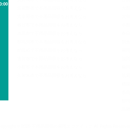
0:00
筑紫野市で不用品回収をお考えなら
大野
太宰府市で不用品回収をお考えなら
太宰
春日市で不用品回収をお考えなら
小郡
糸島市で不用品回収をお考えなら
春日
那珂川市で不用品回収をお考えなら
朝倉
粕屋町で不用品回収をお考えなら
福岡
古賀市で不用品回収をお考えなら
福岡
小郡市で不用品回収をお考えなら
福岡
久留米市で不用品回収をお考えなら
筑紫
糟屋
糸島
那珂
鳥栖
opyright © 2025 不用品回収の福岡エコクイック All Rights Reserve