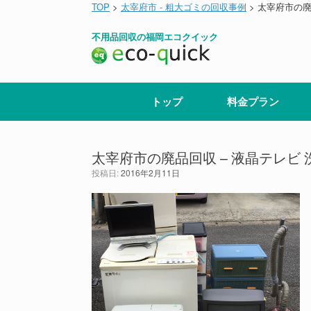
コ
TOP
>
太宰府市 - 粗大ゴミの回収事例
>
太宰府市の廃
ン
テ
不用品回収の福岡エコクイック
ン
ツ
へ
ス
キ
トップ
料金プラン
ッ
プ
太宰府市の廃品回収 – 液晶テレビ 
投稿日:
2016年2月11日