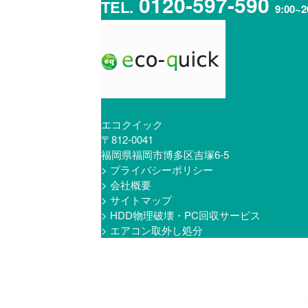
0120-597-590
TEL.
9:00~2
エコクイック
〒812-0041
福岡県福岡市博多区吉塚6-5
> プライバシーポリシー
> 会社概要
> サイトマップ
> HDD物理破壊・PC回収サービス
> エアコン取外し処分
C