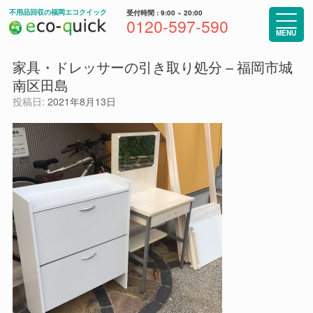
コ
不用品回収の福岡エコクイック
受付時間 : 9:00 ~ 20:00
ン
0120-597-590
テ
MENU
ン
ツ
家具・ドレッサーの引き取り処分 – 福岡市城
へ
南区田島
ス
キ
投稿日:
2021年8月13日
ッ
プ