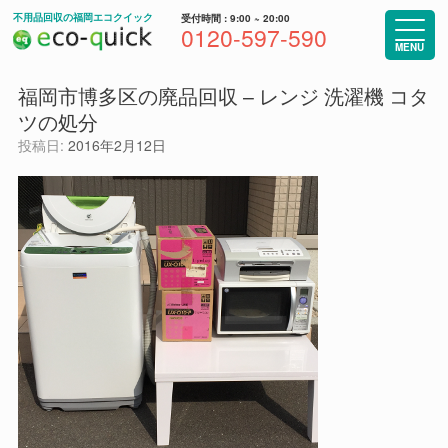
コ
不用品回収の福岡エコクイック
受付時間 : 9:00 ~ 20:00
ン
0120-597-590
テ
MENU
ン
ツ
福岡市博多区の廃品回収 – レンジ 洗濯機 コタ
へ
ツの処分
ス
キ
投稿日:
2016年2月12日
ッ
プ