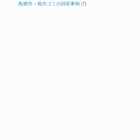
鳥栖市 – 粗大ゴミの回収事例
(7)
ん