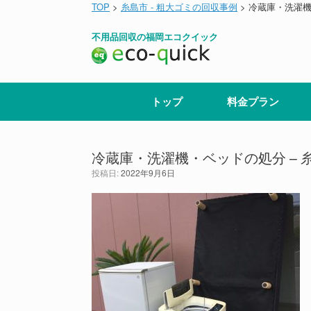
コ
TOP
>
糸島市 - 粗大ゴミの回収事例
>
冷蔵庫・洗濯機
ン
テ
不用品回収の福岡エコクイック
ン
ツ
へ
ス
キ
トップ
料金プラン
ッ
プ
冷蔵庫・洗濯機・ベッドの処分 – 
投稿日:
2022年9月6日